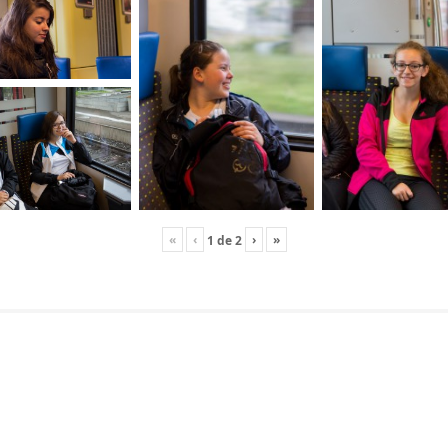
«
‹
›
»
1
de
2